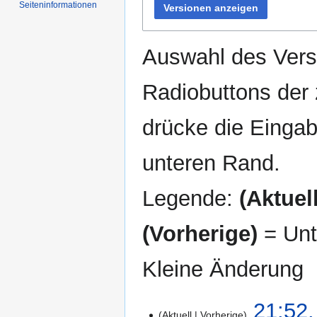
Seiten­informationen
Versionen anzeigen
Auswahl des Versi
Radiobuttons der
drücke die Eingab
unteren Rand.
Legende:
(Aktuell
(Vorherige)
= Unt
Kleine Änderung
23.
21:52,
Aktuell
Vorherige