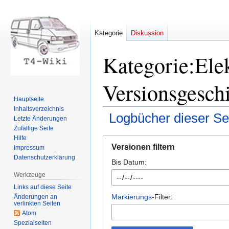
Kategorie
Diskussion
Kategorie:Elek
Versionsgesch
Hauptseite
Inhaltsverzeichnis
Logbücher dieser Se
Letzte Änderungen
Zufällige Seite
Hilfe
Zur
Zur
Versionen filtern
Impressum
Navigation
Suche
Datenschutzerklärung
Bis Datum:
springen
springen
Werkzeuge
Links auf diese Seite
Markierungs
-Filter:
Änderungen an
verlinkten Seiten
Atom
Spezialseiten