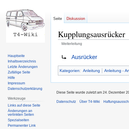
Seite
Diskussion
Kupplungsausrücker
Weiterleitung
Zur
Zur
Weiterleitung nach:
Ausrücker
Hauptseite
Navigation
Suche
Inhaltsverzeichnis
springen
springen
Letzte Änderungen
Kategorien
:
Anleitung
Anleitung - An
Zufällige Seite
Hilfe
Impressum
Datenschutzerklärung
Diese Seite wurde zuletzt am 24. Dezember 20
Werkzeuge
Datenschutz
Über T4-Wiki
Haftungsaussch
Links auf diese Seite
Änderungen an
verlinkten Seiten
Spezialseiten
Permanenter Link