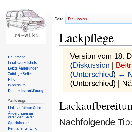
Seite
Diskussion
Lackpflege
Version vom 18. 
Hauptseite
Inhaltsverzeichnis
(
Diskussion
|
Beit
Letzte Änderungen
(
Unterschied
)
← N
Zufällige Seite
Hilfe
(Unterschied) | N
Impressum
Datenschutzerklärung
Zur
Zur
Lackaufbereitu
Werkzeuge
Navigation
Suche
Links auf diese Seite
springen
springen
Änderungen an
verlinkten Seiten
Nachfolgende Tipp
Spezialseiten
Permanenter Link