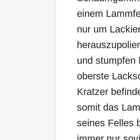
einem Lammfell
nur um Lackie
herauszupolier
und stumpfen L
oberste Lacksc
Kratzer befind
somit das Lam
seines Felles 
immer nur sovi