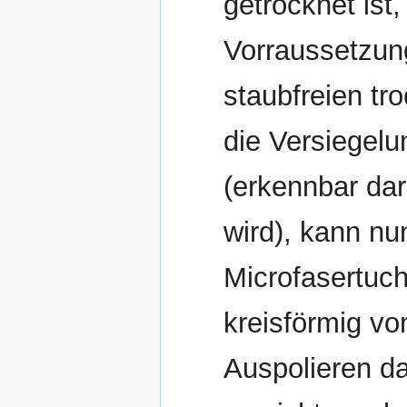
getrocknet ist
Vorraussetzun
staubfreien tr
die Versiegel
(erkennbar dara
wird), kann n
Microfasertuch
kreisförmig vo
Auspolieren d