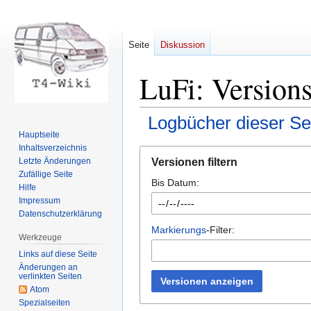
Seite
Diskussion
LuFi: Version
Logbücher dieser Se
Hauptseite
Inhaltsverzeichnis
Zur
Zur
Versionen filtern
Letzte Änderungen
Navigation
Suche
Zufällige Seite
Bis Datum:
springen
springen
Hilfe
Impressum
Datenschutzerklärung
Markierungs
-Filter:
Werkzeuge
Links auf diese Seite
Änderungen an
verlinkten Seiten
Versionen anzeigen
Atom
Spezialseiten