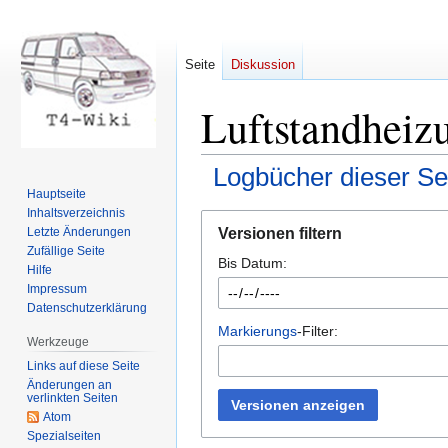
Seite
Diskussion
Luftstandheiz
Logbücher dieser Se
Hauptseite
Inhaltsverzeichnis
Zur
Zur
Versionen filtern
Letzte Änderungen
Navigation
Suche
Zufällige Seite
Bis Datum:
springen
springen
Hilfe
Impressum
Datenschutzerklärung
Markierungs
-Filter:
Werkzeuge
Links auf diese Seite
Änderungen an
verlinkten Seiten
Versionen anzeigen
Atom
Spezialseiten