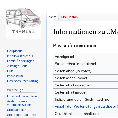
Seite
Diskussion
Informationen zu „
Basisinformationen
Zur
Zur
Navigation
Suche
Hauptseite
springen
springen
Inhaltsverzeichnis
Anzeigetitel
Letzte Änderungen
Standardsortierschlüssel
Zufällige Seite
Seitenlänge (in Bytes)
Hilfe
Impressum
Seitenkennnummer
Datenschutzerklärung
Seiteninhaltssprache
Werkzeuge
Seiteninhaltsmodell
Links auf diese Seite
Indizierung durch Suchmaschinen
Änderungen an
verlinkten Seiten
Anzahl der Weiterleitungen zu dieser 
Spezialseiten
Gezählt als eine Inhaltsseite
Seiten­informationen