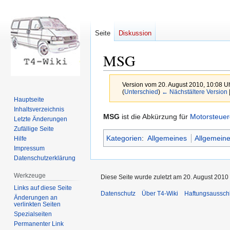
Seite
Diskussion
MSG
Version vom 20. August 2010, 10:08 U
(
Unterschied
)
← Nächstältere Version
Hauptseite
Inhaltsverzeichnis
Zur
Zur
MSG
ist die Abkürzung für
Motorsteuer
Letzte Änderungen
Navigation
Suche
Zufällige Seite
Kategorien
:
Allgemeines
Allgemeine
springen
springen
Hilfe
Impressum
Datenschutzerklärung
Werkzeuge
Diese Seite wurde zuletzt am 20. August 2010
Links auf diese Seite
Datenschutz
Über T4-Wiki
Haftungsaussch
Änderungen an
verlinkten Seiten
Spezialseiten
Permanenter Link