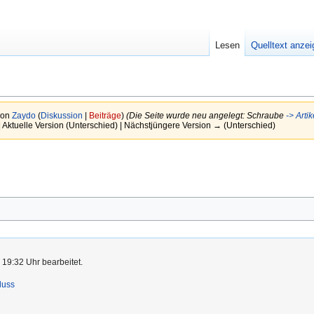
Lesen
Quelltext anze
von
Zaydo
(
Diskussion
|
Beiträge
)
(Die Seite wurde neu angelegt: Schraube
-> Arti
 Aktuelle Version (Unterschied) | Nächstjüngere Version → (Unterschied)
 19:32 Uhr bearbeitet.
luss