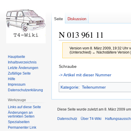
Seite
Diskussion
N 013 961 11
Version vom 8. März 2009, 19:32 Uhr 
(Unterschied) ← Nächstältere Version |
Hauptseite
Inhaltsverzeichnis
Zur
Zur
Schraube
Letzte Änderungen
Navigation
Suche
Zufällige Seite
-> Artikel mit dieser Nummer
springen
springen
Hilfe
Impressum
Kategorie
:
Teilenummer
Datenschutzerklärung
Werkzeuge
Links auf diese Seite
Diese Seite wurde zuletzt am 8. März 2009 um
Änderungen an
verlinkten Seiten
Datenschutz
Über T4-Wiki
Haftungsaussch
Spezialseiten
Permanenter Link