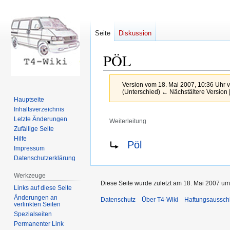
Seite
Diskussion
PÖL
Version vom 18. Mai 2007, 10:36 Uhr 
(Unterschied) ← Nächstältere Version |
Hauptseite
Inhaltsverzeichnis
Letzte Änderungen
Weiterleitung
Zufällige Seite
Zur
Zur
Weiterleitung nach:
Hilfe
Pöl
Impressum
Navigation
Suche
Datenschutzerklärung
springen
springen
Werkzeuge
Diese Seite wurde zuletzt am 18. Mai 2007 um
Links auf diese Seite
Änderungen an
Datenschutz
Über T4-Wiki
Haftungsaussch
verlinkten Seiten
Spezialseiten
Permanenter Link