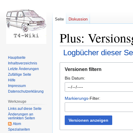
Seite
Diskussion
Plus: Versions
Logbücher dieser Se
Hauptseite
Inhaltsverzeichnis
Zur
Zur
Versionen filtern
Letzte Änderungen
Navigation
Suche
Zufällige Seite
Bis Datum:
springen
springen
Hilfe
Impressum
Datenschutzerklärung
Markierungs
-Filter:
Werkzeuge
Links auf diese Seite
Änderungen an
verlinkten Seiten
Versionen anzeigen
Atom
Spezialseiten