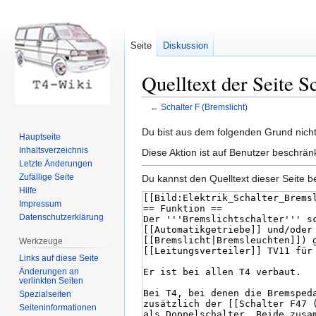
Seite
Diskussion
Quelltext der Seite S
←
Schalter F (Bremslicht)
Zur
Zur
Du bist aus dem folgenden Grund nicht 
Hauptseite
Navigation
Suche
Inhaltsverzeichnis
Diese Aktion ist auf Benutzer beschrän
springen
springen
Letzte Änderungen
Zufällige Seite
Du kannst den Quelltext dieser Seite b
Hilfe
Impressum
Datenschutzerklärung
Werkzeuge
Links auf diese Seite
Änderungen an
verlinkten Seiten
Spezialseiten
Seiten­informationen