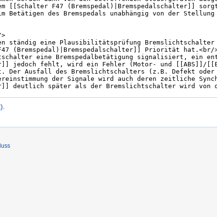
)
.
luss