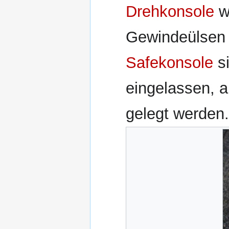
Drehkonsole
we
Gewindeülsen D
Safekonsole
s
eingelassen, a
gelegt werden.