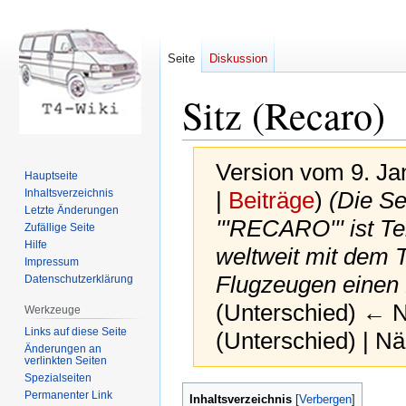
Seite
Diskussion
Sitz (Recaro)
Version vom 9. Ja
Hauptseite
Inhaltsverzeichnis
|
Beiträge
)
(Die Se
Letzte Änderungen
'''RECARO''' ist T
Zufällige Seite
Hilfe
weltweit mit dem 
Impressum
Flugzeugen eine
Datenschutzerklärung
(Unterschied) ← Nä
Werkzeuge
Links auf diese Seite
(Unterschied) | N
Änderungen an
verlinkten Seiten
Spezialseiten
Zur
Zur
Permanenter Link
Inhaltsverzeichnis