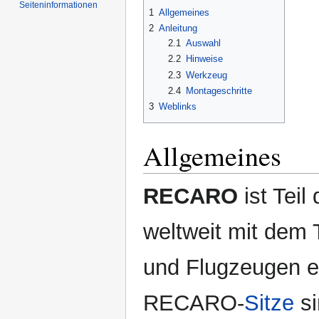
Navigation
Suche
Seiten­informationen
1
Allgemeines
springen
springen
2
Anleitung
2.1
Auswahl
2.2
Hinweise
2.3
Werkzeug
2.4
Montageschritte
3
Weblinks
Allgemeines
RECARO
ist Teil
weltweit mit dem 
und Flugzeugen e
RECARO-
Sitze
si