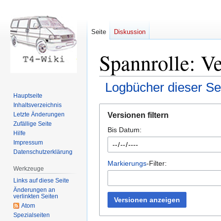
Seite
Diskussion
Spannrolle: Ve
Logbücher dieser Se
Hauptseite
Inhaltsverzeichnis
Zur
Zur
Versionen filtern
Letzte Änderungen
Navigation
Suche
Zufällige Seite
Bis Datum:
springen
springen
Hilfe
Impressum
Datenschutzerklärung
Markierungs
-Filter:
Werkzeuge
Links auf diese Seite
Änderungen an
verlinkten Seiten
Versionen anzeigen
Atom
Spezialseiten