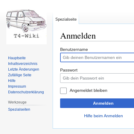
Spezialseite
Anmelden
Zur
Zur
Benutzername
Navigation
Suche
Hauptseite
springen
springen
Inhaltsverzeichnis
Letzte Änderungen
Passwort
Zufällige Seite
Hilfe
Impressum
Angemeldet bleiben
Datenschutzerklärung
Werkzeuge
Anmelden
Spezialseiten
Hilfe beim Anmelden