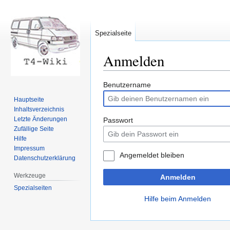
Spezialseite
Anmelden
Zur
Zur
Benutzername
Navigation
Suche
Hauptseite
springen
springen
Inhaltsverzeichnis
Letzte Änderungen
Passwort
Zufällige Seite
Hilfe
Impressum
Angemeldet bleiben
Datenschutzerklärung
Werkzeuge
Anmelden
Spezialseiten
Hilfe beim Anmelden