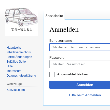
Spezialseite
Anmelden
Zur
Zur
Benutzername
Navigation
Suche
Hauptseite
springen
springen
Inhaltsverzeichnis
Letzte Änderungen
Passwort
Zufällige Seite
Hilfe
Impressum
Angemeldet bleiben
Datenschutzerklärung
Werkzeuge
Anmelden
Spezialseiten
Hilfe beim Anmelden