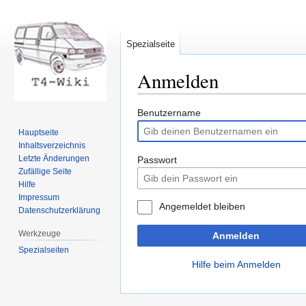
Spezialseite
Anmelden
Zur
Zur
Benutzername
Navigation
Suche
Hauptseite
springen
springen
Inhaltsverzeichnis
Letzte Änderungen
Passwort
Zufällige Seite
Hilfe
Impressum
Angemeldet bleiben
Datenschutzerklärung
Werkzeuge
Anmelden
Spezialseiten
Hilfe beim Anmelden