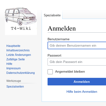
Spezialseite
Anmelden
Zur
Zur
Benutzername
Navigation
Suche
Hauptseite
springen
springen
Inhaltsverzeichnis
Letzte Änderungen
Passwort
Zufällige Seite
Hilfe
Impressum
Angemeldet bleiben
Datenschutzerklärung
Werkzeuge
Anmelden
Spezialseiten
Hilfe beim Anmelden