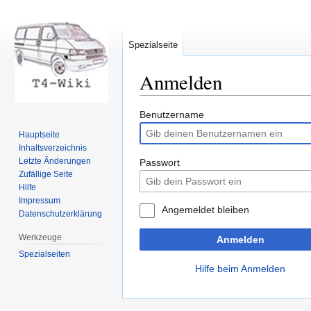
Spezialseite
Anmelden
Zur
Zur
Benutzername
Navigation
Suche
Hauptseite
springen
springen
Inhaltsverzeichnis
Letzte Änderungen
Passwort
Zufällige Seite
Hilfe
Impressum
Angemeldet bleiben
Datenschutzerklärung
Werkzeuge
Anmelden
Spezialseiten
Hilfe beim Anmelden