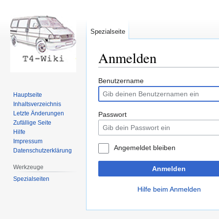
Spezialseite
Anmelden
Zur
Zur
Benutzername
Navigation
Suche
Hauptseite
springen
springen
Inhaltsverzeichnis
Letzte Änderungen
Passwort
Zufällige Seite
Hilfe
Impressum
Angemeldet bleiben
Datenschutzerklärung
Werkzeuge
Anmelden
Spezialseiten
Hilfe beim Anmelden