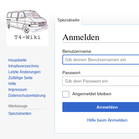
Spezialseite
Anmelden
Zur
Zur
Benutzername
Navigation
Suche
Hauptseite
springen
springen
Inhaltsverzeichnis
Letzte Änderungen
Passwort
Zufällige Seite
Hilfe
Impressum
Angemeldet bleiben
Datenschutzerklärung
Werkzeuge
Anmelden
Spezialseiten
Hilfe beim Anmelden