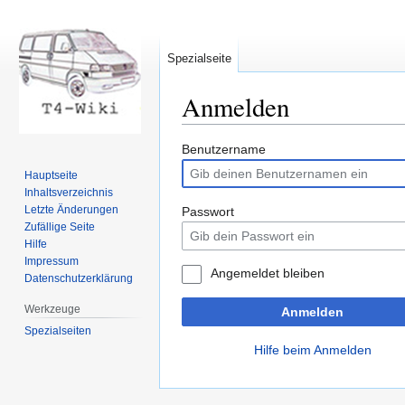
Spezialseite
Anmelden
Zur
Zur
Benutzername
Navigation
Suche
Hauptseite
springen
springen
Inhaltsverzeichnis
Letzte Änderungen
Passwort
Zufällige Seite
Hilfe
Impressum
Angemeldet bleiben
Datenschutzerklärung
Werkzeuge
Anmelden
Spezialseiten
Hilfe beim Anmelden