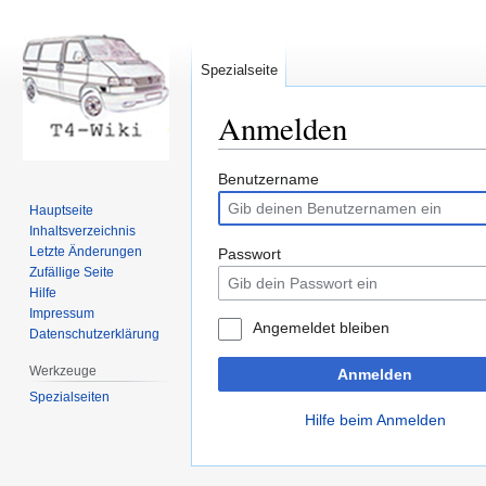
Spezialseite
Anmelden
Zur
Zur
Benutzername
Navigation
Suche
Hauptseite
springen
springen
Inhaltsverzeichnis
Letzte Änderungen
Passwort
Zufällige Seite
Hilfe
Impressum
Angemeldet bleiben
Datenschutzerklärung
Werkzeuge
Anmelden
Spezialseiten
Hilfe beim Anmelden