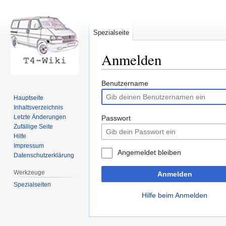
Spezialseite
Anmelden
Zur
Zur
Benutzername
Navigation
Suche
Hauptseite
springen
springen
Inhaltsverzeichnis
Letzte Änderungen
Passwort
Zufällige Seite
Hilfe
Impressum
Angemeldet bleiben
Datenschutzerklärung
Werkzeuge
Anmelden
Spezialseiten
Hilfe beim Anmelden