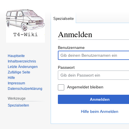
Spezialseite
Anmelden
Zur
Zur
Benutzername
Navigation
Suche
Hauptseite
springen
springen
Inhaltsverzeichnis
Letzte Änderungen
Passwort
Zufällige Seite
Hilfe
Impressum
Angemeldet bleiben
Datenschutzerklärung
Werkzeuge
Anmelden
Spezialseiten
Hilfe beim Anmelden