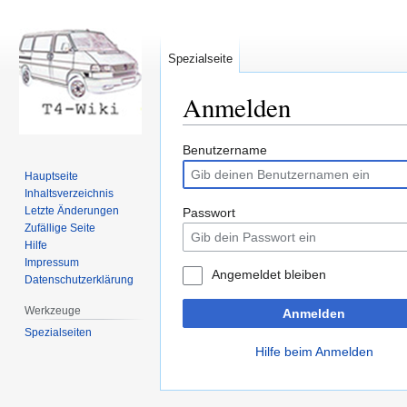
Spezialseite
Anmelden
Zur
Zur
Benutzername
Navigation
Suche
Hauptseite
springen
springen
Inhaltsverzeichnis
Letzte Änderungen
Passwort
Zufällige Seite
Hilfe
Impressum
Angemeldet bleiben
Datenschutzerklärung
Werkzeuge
Anmelden
Spezialseiten
Hilfe beim Anmelden