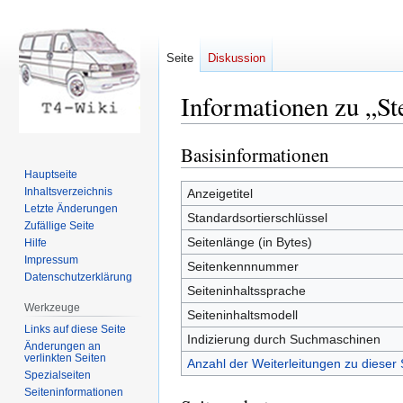
Seite
Diskussion
Informationen zu „St
Basisinformationen
Zur
Zur
Navigation
Suche
Hauptseite
springen
springen
Inhaltsverzeichnis
Anzeigetitel
Letzte Änderungen
Standardsortierschlüssel
Zufällige Seite
Seitenlänge (in Bytes)
Hilfe
Impressum
Seitenkennnummer
Datenschutzerklärung
Seiteninhaltssprache
Werkzeuge
Seiteninhaltsmodell
Links auf diese Seite
Indizierung durch Suchmaschinen
Änderungen an
verlinkten Seiten
Anzahl der Weiterleitungen zu dieser 
Spezialseiten
Seiten­informationen