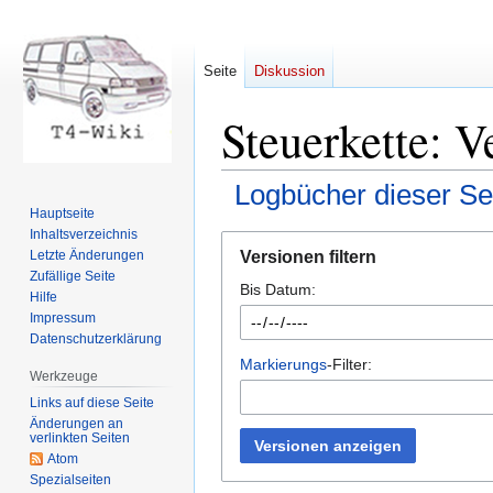
Seite
Diskussion
Steuerkette: V
Logbücher dieser Se
Hauptseite
Inhaltsverzeichnis
Zur
Zur
Versionen filtern
Letzte Änderungen
Navigation
Suche
Zufällige Seite
Bis Datum:
springen
springen
Hilfe
Impressum
Datenschutzerklärung
Markierungs
-Filter:
Werkzeuge
Links auf diese Seite
Änderungen an
verlinkten Seiten
Versionen anzeigen
Atom
Spezialseiten