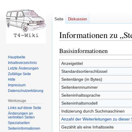
Seite
Diskussion
Informationen zu „St
Basisinformationen
Zur
Zur
Navigation
Suche
Hauptseite
springen
springen
Inhaltsverzeichnis
Anzeigetitel
Letzte Änderungen
Standardsortierschlüssel
Zufällige Seite
Seitenlänge (in Bytes)
Hilfe
Impressum
Seitenkennnummer
Datenschutzerklärung
Seiteninhaltssprache
Werkzeuge
Seiteninhaltsmodell
Links auf diese Seite
Indizierung durch Suchmaschinen
Änderungen an
verlinkten Seiten
Anzahl der Weiterleitungen zu dieser 
Spezialseiten
Gezählt als eine Inhaltsseite
Seiten­informationen