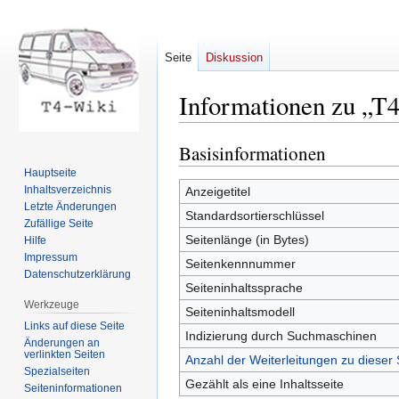
Seite
Diskussion
Informationen zu „T
Basisinformationen
Zur
Zur
Navigation
Suche
Hauptseite
springen
springen
Inhaltsverzeichnis
Anzeigetitel
Letzte Änderungen
Standardsortierschlüssel
Zufällige Seite
Seitenlänge (in Bytes)
Hilfe
Impressum
Seitenkennnummer
Datenschutzerklärung
Seiteninhaltssprache
Werkzeuge
Seiteninhaltsmodell
Links auf diese Seite
Indizierung durch Suchmaschinen
Änderungen an
verlinkten Seiten
Anzahl der Weiterleitungen zu dieser 
Spezialseiten
Gezählt als eine Inhaltsseite
Seiten­informationen