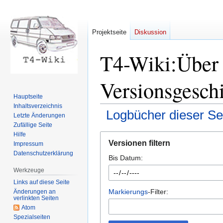
Projektseite
Diskussion
T4-Wiki:Über
Versionsgesch
Hauptseite
Inhaltsverzeichnis
Logbücher dieser Se
Letzte Änderungen
Zufällige Seite
Hilfe
Zur
Zur
Versionen filtern
Impressum
Navigation
Suche
Datenschutzerklärung
Bis Datum:
springen
springen
Werkzeuge
Links auf diese Seite
Markierungs
-Filter:
Änderungen an
verlinkten Seiten
Atom
Spezialseiten