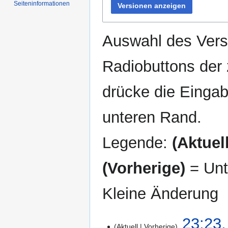
Seiten­informationen
Versionen anzeigen
Auswahl des Versi
Radiobuttons der
drücke die Eingab
unteren Rand.
Legende:
(Aktuell
(Vorherige)
= Unt
Kleine Änderung
26.
23:23,
Aktuell
Vorherige