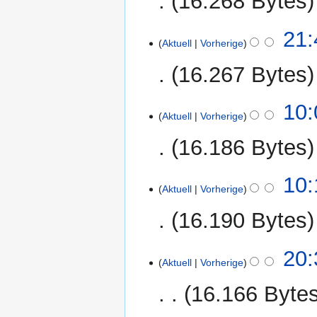
16.268 Bytes
21:
Aktuell
Vorherige
16.267 Bytes
24.
10:
Aktuell
Vorherige
Dezember
2011
16.186 Bytes
K
20.
10:
e
Aktuell
Vorherige
August
i
2010
16.190 Bytes
n
e
K
B
19.
20:
e
Aktuell
Vorherige
e
August
i
a
2010
16.166 Byte
n
r
e
b