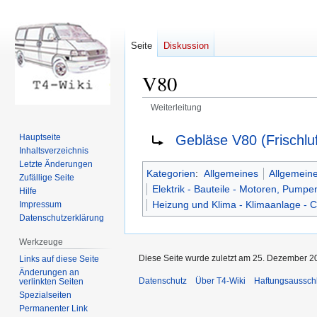
Seite
Diskussion
V80
Weiterleitung
Zur
Zur
Weiterleitung nach:
Gebläse V80 (Frischluf
Hauptseite
Navigation
Suche
Inhaltsverzeichnis
springen
springen
Letzte Änderungen
Kategorien
:
Allgemeines
Allgemeine
Zufällige Seite
Elektrik - Bauteile - Motoren, Pumpe
Hilfe
Heizung und Klima - Klimaanlage - C
Impressum
Datenschutzerklärung
Werkzeuge
Diese Seite wurde zuletzt am 25. Dezember 2
Links auf diese Seite
Änderungen an
Datenschutz
Über T4-Wiki
Haftungsaussch
verlinkten Seiten
Spezialseiten
Permanenter Link