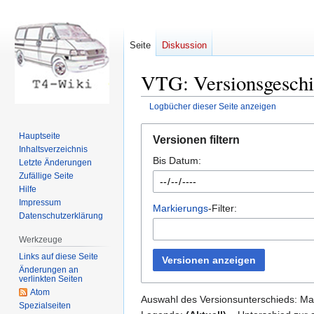
Seite
Diskussion
VTG: Versionsgeschi
Logbücher dieser Seite anzeigen
Zur
Zur
Hauptseite
Versionen filtern
Navigation
Suche
Inhaltsverzeichnis
Bis Datum:
springen
springen
Letzte Änderungen
Zufällige Seite
Hilfe
Impressum
Markierungs
-Filter:
Datenschutzerklärung
Werkzeuge
Links auf diese Seite
Versionen anzeigen
Änderungen an
verlinkten Seiten
Atom
Auswahl des Versionsunterschieds: Mar
Spezialseiten