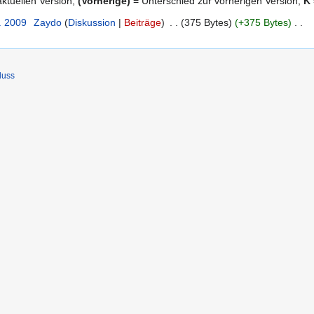
ktuellen Version,
(Vorherige)
= Unterschied zur vorherigen Version,
K
. 2009
‎
Zaydo
Diskussion
Beiträge
‎
375 Bytes
+375 Bytes
‎
luss