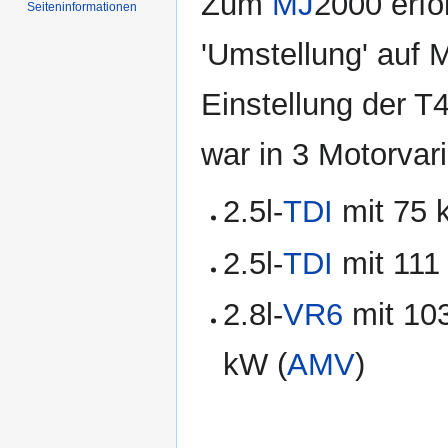
Zum
MJ
2000 erfo
Seiten­informationen
'Umstellung' auf M
Einstellung der T
war in 3 Motorvar
2.5l-
TDI
mit 75 
2.5l-
TDI
mit 111
2.8l-
VR6
mit 10
kW (
AMV
)