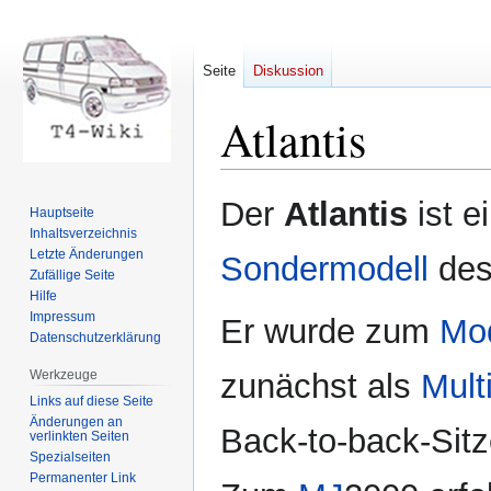
Seite
Diskussion
Atlantis
Zur
Zur
Der
Atlantis
ist e
Hauptseite
Navigation
Suche
Inhaltsverzeichnis
springen
springen
Letzte Änderungen
Sondermodell
des
Zufällige Seite
Hilfe
Impressum
Er wurde zum
Mod
Datenschutzerklärung
Werkzeuge
zunächst als
Mult
Links auf diese Seite
Änderungen an
Back-to-back-Sitz
verlinkten Seiten
Spezialseiten
Permanenter Link