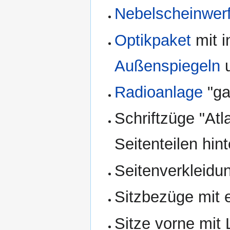
Nebelscheinwer
Optikpaket
mit i
Außenspiegeln
u
Radioanlage
"ga
Schriftzüge "Atl
Seitenteilen hin
Seitenverkleidu
Sitzbezüge mit
Sitze vorne mit