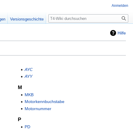
Anmelden
Suche
igen
Versionsgeschichte
Hilfe
AYC
AYY
M
MKB
Motorkennbuchstabe
Motornummer
P
PD