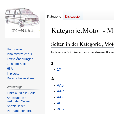
Kategorie
Diskussion
Kategorie
:
Motor - M
Seiten in der Kategorie „Mo
Zur
Zur
Navigation
Suche
Hauptseite
Folgende 27 Seiten sind in dieser Kate
springen
springen
Inhaltsverzeichnis
Letzte Änderungen
1
Zufällige Seite
Hilfe
1X
Impressum
Datenschutzerklärung
A
AAB
Werkzeuge
AAC
Links auf diese Seite
AAF
Änderungen an
verlinkten Seiten
ABL
Spezialseiten
ACU
Permanenter Link