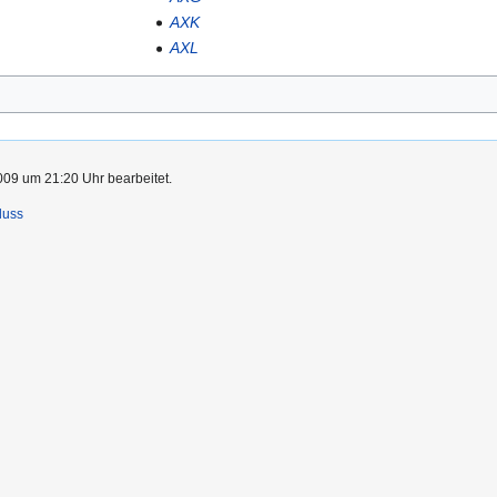
AXK
AXL
009 um 21:20 Uhr bearbeitet.
luss