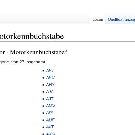
Lesen
Quelltext anze
otorkennbuchstabe
tor - Motorkennbuchstabe“
gorie, von 27 insgesamt.
AET
AEU
AHY
AJA
AJT
AMV
APL
AUF
AVT
AXG