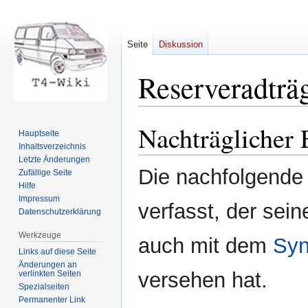
Seite
Diskussion
Reserveradträ
Nachträglicher 
Zur
Zur
Hauptseite
Navigation
Suche
Inhaltsverzeichnis
springen
springen
Letzte Änderungen
Die nachfolgende
Zufällige Seite
Hilfe
Impressum
verfasst, der sei
Datenschutzerklärung
Werkzeuge
auch mit dem
Syn
Links auf diese Seite
Änderungen an
versehen hat.
verlinkten Seiten
Spezialseiten
Permanenter Link