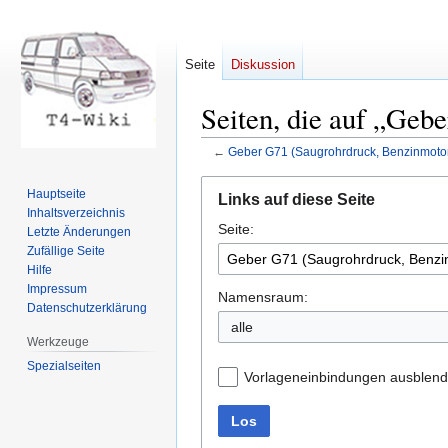
Seite
Diskussion
Seiten, die auf „Geb
←
Geber G71 (Saugrohrdruck, Benzinmoto
Zur
Zur
Hauptseite
Links auf diese Seite
Navigation
Suche
Inhaltsverzeichnis
Seite:
springen
springen
Letzte Änderungen
Zufällige Seite
Hilfe
Impressum
Namensraum:
Datenschutzerklärung
Werkzeuge
Spezialseiten
Vorlageneinbindungen ausblen
Los