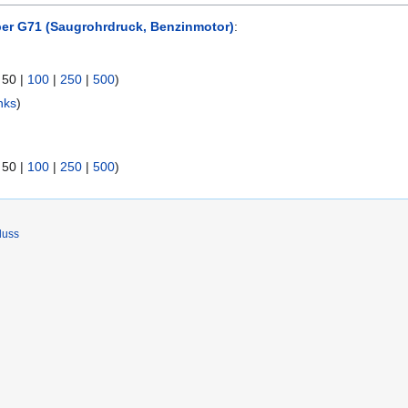
er G71 (Saugrohrdruck, Benzinmotor)
:
|
50
|
100
|
250
|
500
)
nks
)
|
50
|
100
|
250
|
500
)
luss