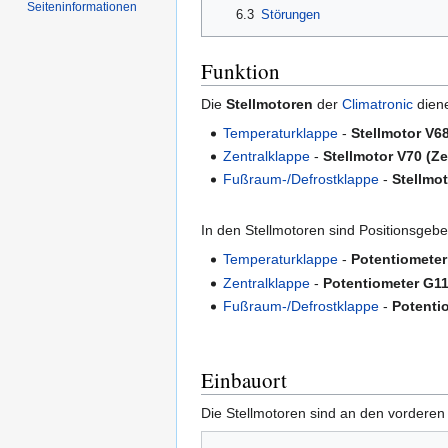
Seiten­informationen
6.3
Störungen
Funktion
Die
Stellmotoren
der
Climatronic
diene
Temperaturklappe
-
Stellmotor V6
Zentralklappe
-
Stellmotor V70 (Ze
Fußraum-/Defrostklappe
-
Stellmo
In den Stellmotoren sind Positionsgebe
Temperaturklappe
-
Potentiometer
Zentralklappe
-
Potentiometer G11
Fußraum-/Defrostklappe
-
Potenti
Einbauort
Die Stellmotoren sind an den vordere