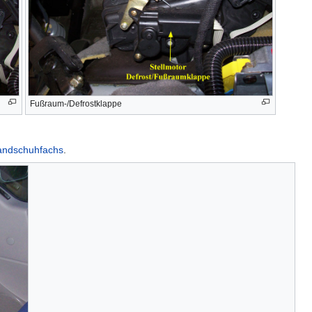
Fußraum-/Defrostklappe
andschuhfachs
.