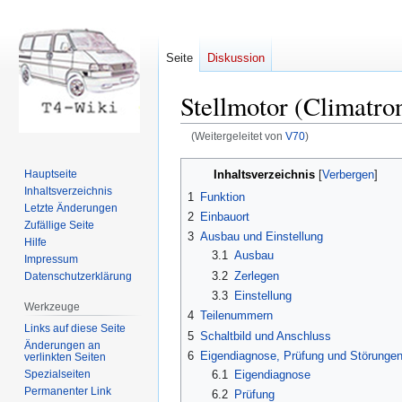
Seite
Diskussion
Stellmotor (Climatro
(Weitergeleitet von
V70
)
Zur
Zur
Inhaltsverzeichnis
Hauptseite
Navigation
Suche
Inhaltsverzeichnis
1
Funktion
springen
springen
Letzte Änderungen
2
Einbauort
Zufällige Seite
3
Ausbau und Einstellung
Hilfe
3.1
Ausbau
Impressum
3.2
Zerlegen
Datenschutzerklärung
3.3
Einstellung
Werkzeuge
4
Teilenummern
Links auf diese Seite
5
Schaltbild und Anschluss
Änderungen an
6
Eigendiagnose, Prüfung und Störunge
verlinkten Seiten
Spezialseiten
6.1
Eigendiagnose
Permanenter Link
6.2
Prüfung