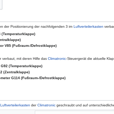
n der Positionierung der nachfolgenden 3 im
Luftverteilerkasten
verba
8 (Temperaturklappe)
ntralklappe)
tor V85 (Fußraum-/Defrostklappe)
r verbaut, mit deren Hilfe das
Climatronic
-Steuergerät die aktuelle Klap
 G92 (Temperaturklappe)
2 (Zentralklappe)
ometer G114 (Fußraum-/Defrostklappe)
n
Luftverteilerkasten
der
Climatronic
geschraubt und auf unterschiedliche