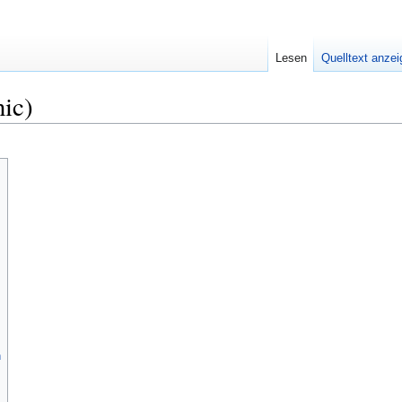
Lesen
Quelltext anze
nic)
n