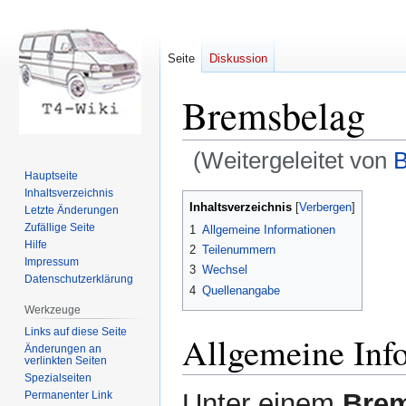
Seite
Diskussion
Bremsbelag
(Weitergeleitet von
B
Hauptseite
Inhaltsverzeichnis
Zur
Zur
Inhaltsverzeichnis
Letzte Änderungen
Navigation
Suche
Zufällige Seite
1
Allgemeine Informationen
springen
springen
Hilfe
2
Teilenummern
Impressum
3
Wechsel
Datenschutzerklärung
4
Quellenangabe
Werkzeuge
Links auf diese Seite
Allgemeine Inf
Änderungen an
verlinkten Seiten
Spezialseiten
Unter einem
Bre
Permanenter Link