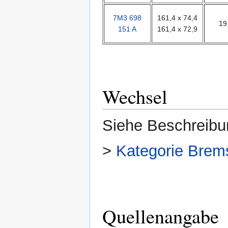
7M3 698
161,4 x 74,4
19
151 A
161,4 x 72,9
Wechsel
Siehe Beschreibu
>
Kategorie Brem
Quellenangabe