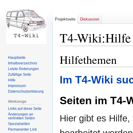
Projektseite
Diskussion
T4-Wiki
:
Hilfe
Hilfethemen
Zur
Zur
Hauptseite
Navigation
Suche
Inhaltsverzeichnis
springen
springen
Letzte Änderungen
Zufällige Seite
Im T4-Wiki su
Hilfe
Impressum
Datenschutzerklärung
Seiten im T4-W
Werkzeuge
Links auf diese Seite
Änderungen an
Hier gibt es Hilfe
verlinkten Seiten
Spezialseiten
Permanenter Link