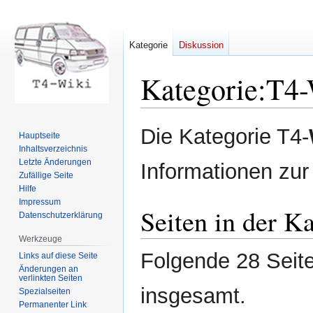
Kategorie
Diskussion
Kategorie
:
T4-
Zur
Zur
Die Kategorie T4-
Hauptseite
Navigation
Suche
Inhaltsverzeichnis
springen
springen
Letzte Änderungen
Informationen zur
Zufällige Seite
Hilfe
Impressum
Seiten in der K
Datenschutzerklärung
Werkzeuge
Folgende 28 Seite
Links auf diese Seite
Änderungen an
verlinkten Seiten
insgesamt.
Spezialseiten
Permanenter Link