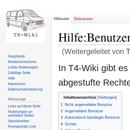
Hilfeseite
Diskussion
Hilfe
:
Benutze
(Weitergeleitet von
T
Hauptseite
Inhaltsverzeichnis
Zur
Zur
In T4-Wiki gibt e
Letzte Änderungen
Navigation
Suche
Zufällige Seite
springen
springen
Hilfe
abgestufte Recht
Impressum
Datenschutzerklärung
Inhaltsverzeichnis
Werkzeuge
1
Nicht angemeldete Benutzer
Links auf diese Seite
2
Angemeldete Benutzer
Änderungen an
verlinkten Seiten
3
Automatisch bestätigte Benutzer
Spezialseiten
4
Sichter
Permanenter Link