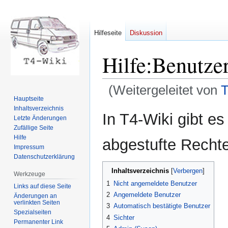
Hilfeseite
Diskussion
Hilfe
:
Benutze
(Weitergeleitet von
T
Hauptseite
Inhaltsverzeichnis
Zur
Zur
In T4-Wiki gibt e
Letzte Änderungen
Navigation
Suche
Zufällige Seite
springen
springen
Hilfe
abgestufte Recht
Impressum
Datenschutzerklärung
Inhaltsverzeichnis
Werkzeuge
1
Nicht angemeldete Benutzer
Links auf diese Seite
2
Angemeldete Benutzer
Änderungen an
verlinkten Seiten
3
Automatisch bestätigte Benutzer
Spezialseiten
4
Sichter
Permanenter Link