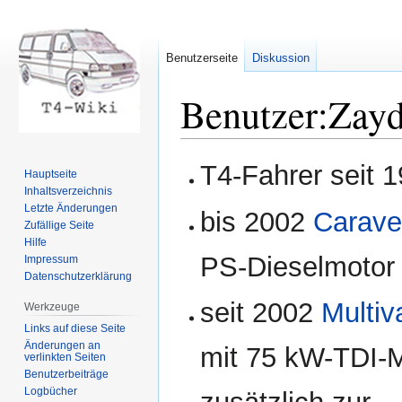
Benutzerseite
Diskussion
Benutzer
:
Zay
Zur
Zur
T4-Fahrer seit 
Hauptseite
Navigation
Suche
Inhaltsverzeichnis
springen
springen
Letzte Änderungen
bis 2002
Carave
Zufällige Seite
Hilfe
PS-Dieselmotor 
Impressum
Datenschutzerklärung
seit 2002
Multiv
Werkzeuge
Links auf diese Seite
Änderungen an
mit 75 kW-TDI-M
verlinkten Seiten
Benutzerbeiträge
Logbücher