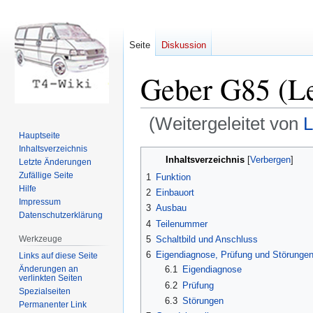
Seite
Diskussion
Geber G85 (L
(Weitergeleitet von
L
Hauptseite
Inhaltsverzeichnis
Zur
Zur
Inhaltsverzeichnis
Letzte Änderungen
Navigation
Suche
Zufällige Seite
1
Funktion
springen
springen
Hilfe
2
Einbauort
Impressum
3
Ausbau
Datenschutzerklärung
4
Teilenummer
Werkzeuge
5
Schaltbild und Anschluss
6
Eigendiagnose, Prüfung und Störunge
Links auf diese Seite
Änderungen an
6.1
Eigendiagnose
verlinkten Seiten
6.2
Prüfung
Spezialseiten
6.3
Störungen
Permanenter Link