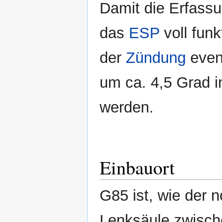
Damit die Erfass
das
ESP
voll funk
der
Zündung
even
um ca. 4,5 Grad i
werden.
Einbauort
G85 ist, wie der 
Lenksäule zwisc