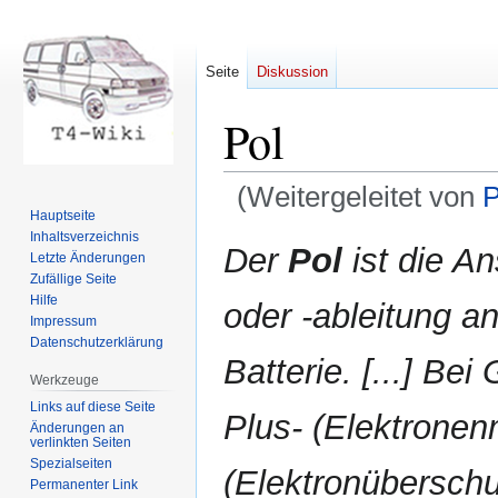
Seite
Diskussion
Pol
(Weitergeleitet von
P
Hauptseite
Inhaltsverzeichnis
Zur
Zur
Der
Pol
ist die An
Letzte Änderungen
Navigation
Suche
Zufällige Seite
springen
springen
Hilfe
oder -ableitung an
Impressum
Datenschutzerklärung
Batterie. [...] Be
Werkzeuge
Links auf diese Seite
Plus- (Elektrone
Änderungen an
verlinkten Seiten
Spezialseiten
(Elektronüberschus
Permanenter Link