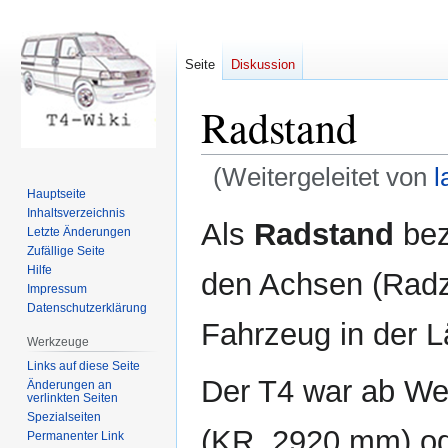
Seite
Diskussion
Radstand
(Weitergeleitet von
l
Hauptseite
Inhaltsverzeichnis
Zur
Zur
Als
Radstand
bez
Letzte Änderungen
Navigation
Suche
Zufällige Seite
springen
springen
Hilfe
den Achsen (Radz
Impressum
Datenschutzerklärung
Fahrzeug in der L
Werkzeuge
Links auf diese Seite
Der T4 war ab We
Änderungen an
verlinkten Seiten
Spezialseiten
(KR, 2920 mm) o
Permanenter Link