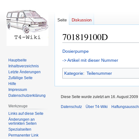
Seite
Diskussion
701819100D
Zur
Zur
Dosierpumpe
Navigation
Suche
-> Artikel mit dieser Nummer
Hauptseite
springen
springen
Inhaltsverzeichnis
Letzte Änderungen
Kategorie
:
Teilenummer
Zufällige Seite
Hilfe
Impressum
Datenschutzerklärung
Diese Seite wurde zuletzt am 16. August 2009
Werkzeuge
Datenschutz
Über T4-Wiki
Haftungsaussch
Links auf diese Seite
Änderungen an
verlinkten Seiten
Spezialseiten
Permanenter Link