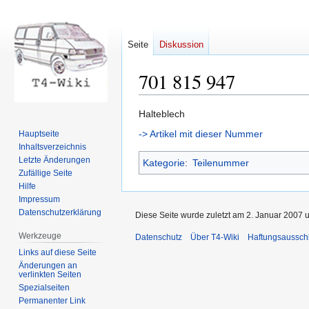
Seite
Diskussion
701 815 947
Zur
Zur
Halteblech
Navigation
Suche
-> Artikel mit dieser Nummer
Hauptseite
springen
springen
Inhaltsverzeichnis
Letzte Änderungen
Kategorie
:
Teilenummer
Zufällige Seite
Hilfe
Impressum
Datenschutzerklärung
Diese Seite wurde zuletzt am 2. Januar 2007 u
Werkzeuge
Datenschutz
Über T4-Wiki
Haftungsaussch
Links auf diese Seite
Änderungen an
verlinkten Seiten
Spezialseiten
Permanenter Link